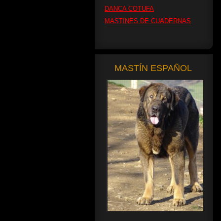
DANCA COTUFA
MASTINES DE CUADERNAS
MASTÍN ESPAÑOL