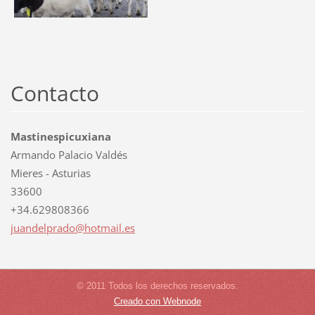
Contacto
Mastinespicuxiana
Armando Palacio Valdés
Mieres - Asturias
33600
+34.629808366
juandelp
rado@hot
mail.es
© 2011 Todos los derechos reservados.
Creado con Webnode