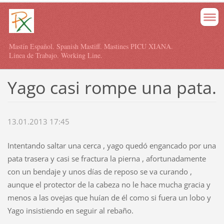
Mastín Español. Spanish Mastiff. Mastines PICU XIANA.
Linea de Trabajo. Working Line.
Yago casi rompe una pata.
13.01.2013 17:45
Intentando saltar una cerca , yago quedó engancado por una
pata trasera y casi se fractura la pierna , afortunadamente
con un bendaje y unos días de reposo se va curando ,
aunque el protector de la cabeza no le hace mucha gracia y
menos a las ovejas que huían de él como si fuera un lobo y
Yago insistiendo en seguir al rebaño.