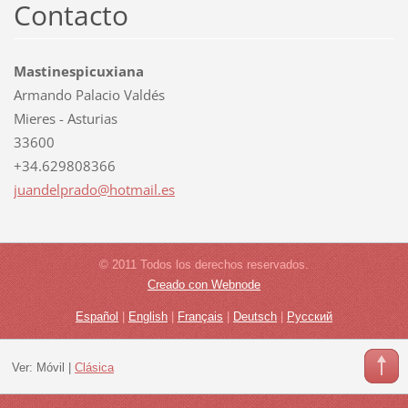
Contacto
Mastinespicuxiana
Armando Palacio Valdés
Mieres - Asturias
33600
+34.629808366
juandelp
rado@hot
mail.es
© 2011 Todos los derechos reservados.
Creado con Webnode
Español
|
English
|
Français
|
Deutsch
|
Русский
Ver:
Móvil
|
Clásica