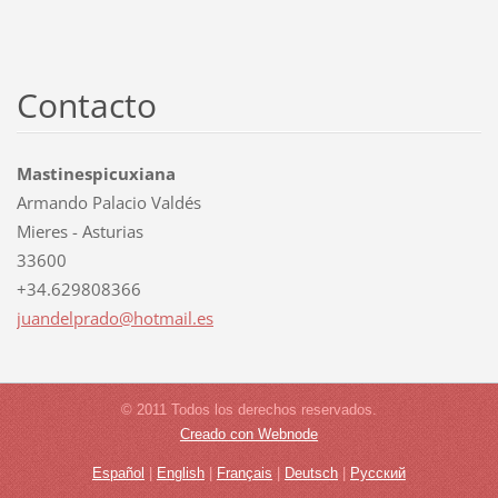
Contacto
Mastinespicuxiana
Armando Palacio Valdés
Mieres - Asturias
33600
+34.629808366
juandelp
rado@hot
mail.es
© 2011 Todos los derechos reservados.
Creado con Webnode
Español
|
English
|
Français
|
Deutsch
|
Русский