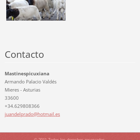
Contacto
Mastinespicuxiana
Armando Palacio Valdés
Mieres - Asturias
33600
+34.629808366
juandelp
rado@hot
mail.es
© 2011 Todos los derechos reservados.