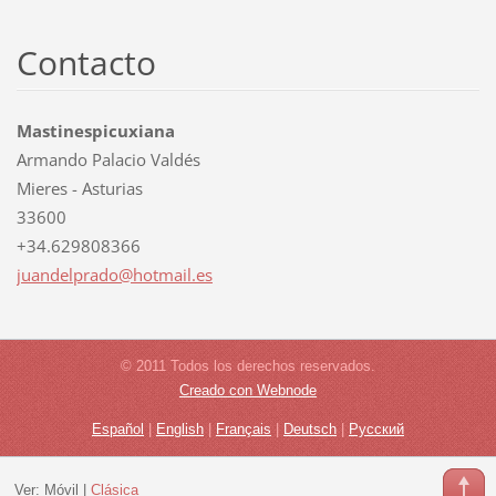
Contacto
Mastinespicuxiana
Armando Palacio Valdés
Mieres - Asturias
33600
+34.629808366
juandelp
rado@hot
mail.es
© 2011 Todos los derechos reservados.
Creado con Webnode
Español
|
English
|
Français
|
Deutsch
|
Русский
Ver:
Móvil
|
Clásica