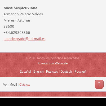
Mastinespicuxiana
Armando Palacio Valdés
Mieres - Asturias
33600
+34.629808366
juandelp
rado@hot
mail.es
© 2011 Todos los derechos reservados.
Creado con Webnode
Español
|
English
|
Français
|
Deutsch
|
Русский
Ver:
Móvil
|
Clásica