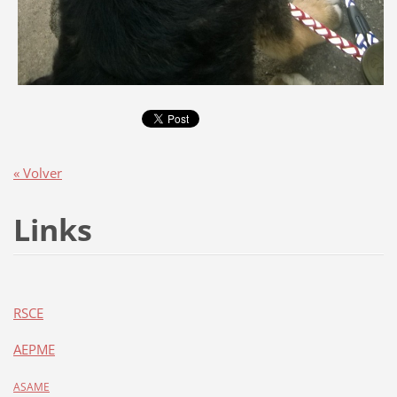
« Volver
Links
RSCE
AEPME
ASAME