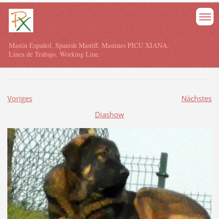
Mastín Español. Spanish Mastiff. Mastines PICU XIANA.
Linea de Trabajo. Working Line.
Voriges
Nächstes
Diashow