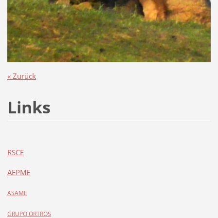
« Zurück
Links
RSCE
AEPME
ASAME
GRUPO ORTROS