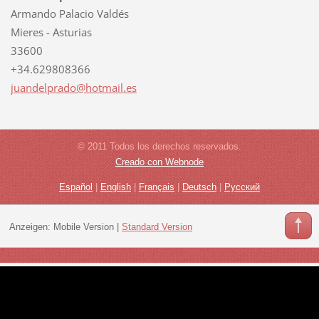
Armando Palacio Valdés
Mieres - Asturias
33600
+34.629808366
juandelp
rado@hot
mail.es
© 2011 Todos los derechos reservados.
Creado con Webnode
Español
|
English
|
Français
|
Deutsch
|
Русский
Anzeigen:
Mobile Version
|
Standard Version